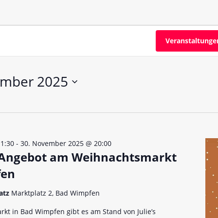
n bei glutenfreien Produkten – Spagat zwischen Sicherheit und
 glutenfrei – Das Familienbackbuch für Groß und Klein
Veranstaltunge
ember 2025
1:30
-
30. November 2025 @ 20:00
s Angebot am Weihnachtsmarkt
fen
atz
Marktplatz 2, Bad Wimpfen
t in Bad Wimpfen gibt es am Stand von Julie’s