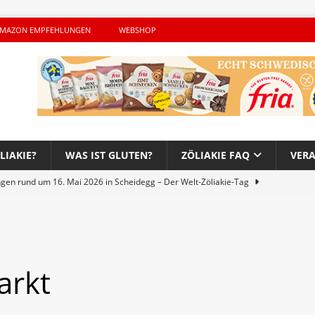
MAZON EMPFEHLUNGEN
WEBSHOP
LIAKIE?
WAS IST GLUTEN?
ZÖLIAKIE FAQ
VER
ngen rund um 16. Mai 2026 in Scheidegg – Der Welt-Zöliakie-Tag
lutenfreie Woche bei Hans im Glück – Es geht auch 2026 weiter!
arkt
h – Der unerwünschte Gast von Hendrikje Balsmeyer