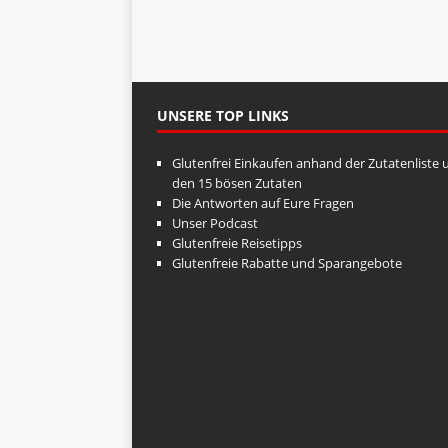
e
n
l
w
o
r
UNSERE TOP LINKS
t
.
Glutenfrei Einkaufen anhand der Zutatenliste 
den 15 bösen Zutaten
Die Antworten auf Eure Fragen
Unser Podcast
Glutenfreie Reisetipps
Glutenfreie Rabatte und Sparangebote