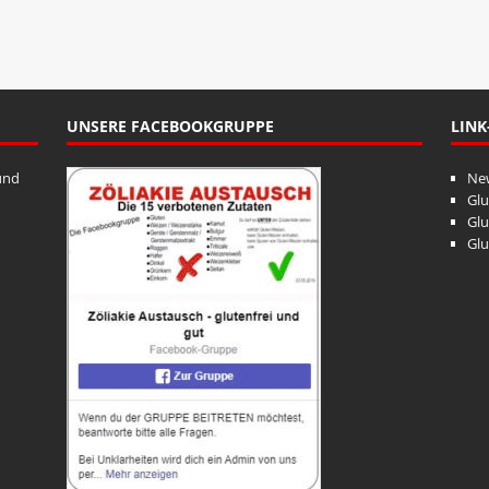
UNSERE FACEBOOKGRUPPE
LINK
und
Ne
Glu
Glu
Glu