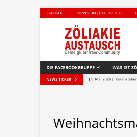
STARTSEITE
IMPRESSUM / DATENSCHUTZ
A
DIE FACEBOOKGRUPPE
WAS IST ZÖ
[ 1. Mai 2026 ]
Veranstaltu
NEWS TICKER
GLUTENFREI UNTERWEGS
[ 27. April 2026 ]
Komplett g
AKTIONEN
Weihnachtsm
[ 23. April 2026 ]
Kinderbuc
PRODUKTTEST