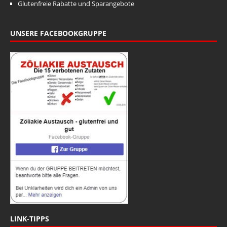
i
o
Glutenfreie Rabatte und Sparangebote
n
c
h
UNSERE FACEBOOKGRUPPE
t
e
n
,
N
a
v
i
g
a
t
LINK-TIPPS
i