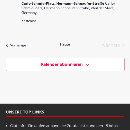
n
Carlo-Schmid-Platz, Hermann-Schnaufer-Straße
Carlo-
g
Schmid-Platz, Hermann-Schnaufer-Straße, Weil der Stadt,
s
Germany
e
i
Kostenlos
n
c
S
h
t
u
Heute
Nächste
Veranstaltungen
Vorherige
e
c
Veranst
n
h
-
Kalender abonnieren
e
N
u
a
v
n
i
d
g
A
a
UNSERE TOP LINKS
n
t
s
i
Glutenfrei Einkaufen anhand der Zutatenliste und den 15 bösen