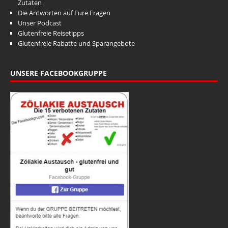
i
o
Zutaten
Die Antworten auf Eure Fragen
n
c
Unser Podcast
h
Glutenfreie Reisetipps
Glutenfreie Rabatte und Sparangebote
t
e
UNSERE FACEBOOKGRUPPE
n
,
N
a
v
i
g
a
t
i