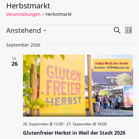
Herbstmarkt
Veranstaltungen
Herbstmarkt
V
V
Anstehend
S
L
e
u
e
D
i
c
r
September 2026
a
s
r
h
t
a
t
a
e
u
SA.
e
n
26
m
n
s
w
s
t
ä
a
t
h
l
l
a
e
t
l
n
u
.
t
n
26. September @ 12:00
-
27. September @ 18:00
u
g
Glutenfreier Herbst in Weil der Stadt 2026
A
n