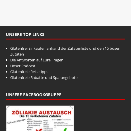
t
n
u
g
A
n
n
g
s
UNSERE TOP LINKS
e
i
n
c
Glutenfrei Einkaufen anhand der Zutatenliste und den 15 bösen
S
h
Zutaten
Die Antworten auf Eure Fragen
t
u
Unser Podcast
e
c
Glutenfreie Reisetipps
n
Glutenfreie Rabatte und Sparangebote
h
-
e
N
UNSERE FACEBOOKGRUPPE
u
a
v
n
i
d
g
A