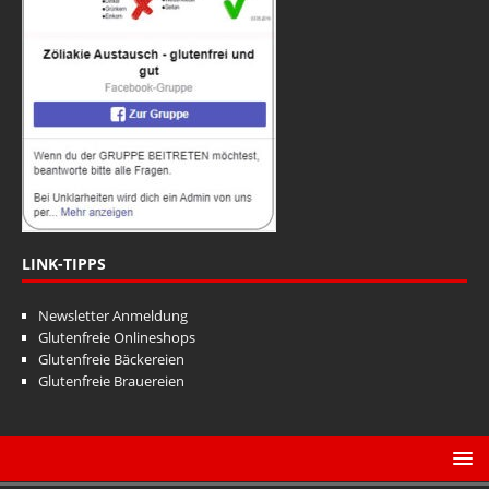
a
n
t
s
i
i
o
n
c
h
t
e
n
LINK-TIPPS
,
Newsletter Anmeldung
N
Glutenfreie Onlineshops
a
Glutenfreie Bäckereien
Glutenfreie Brauereien
v
i
g