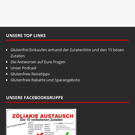
t
n
u
g
A
n
n
g
s
UNSERE TOP LINKS
e
i
n
c
Glutenfrei Einkaufen anhand der Zutatenliste und den 15 bösen
S
h
Zutaten
Die Antworten auf Eure Fragen
t
u
Unser Podcast
e
c
Glutenfreie Reisetipps
n
Glutenfreie Rabatte und Sparangebote
h
-
e
N
UNSERE FACEBOOKGRUPPE
u
a
v
n
i
d
g
A