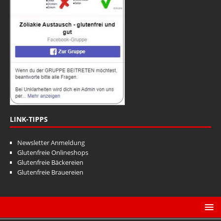
a
n
t
s
i
i
o
n
c
h
t
e
n
LINK-TIPPS
,
Newsletter Anmeldung
N
Glutenfreie Onlineshops
a
Glutenfreie Bäckereien
Glutenfreie Brauereien
v
i
g