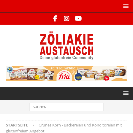
STARTSEITE
Grünes Korn - Bäckereien und Konditoreien mit
glutenfreiem Angebot