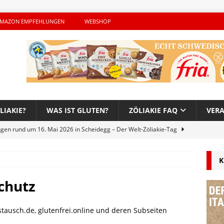
MAZON EMPFEHLUNGEN
WEBSHOP
LIAKIE?
WAS IST GLUTEN?
ZÖLIAKIE FAQ
VER
ngen rund um 16. Mai 2026 in Scheidegg – Der Welt-Zöliakie-Tag
K
lutenfreie Woche bei Hans im Glück – Es geht auch 2026 weiter!
chutz
h – Der unerwünschte Gast von Hendrikje Balsmeyer
tausch.de, glutenfrei.online und deren Subseiten