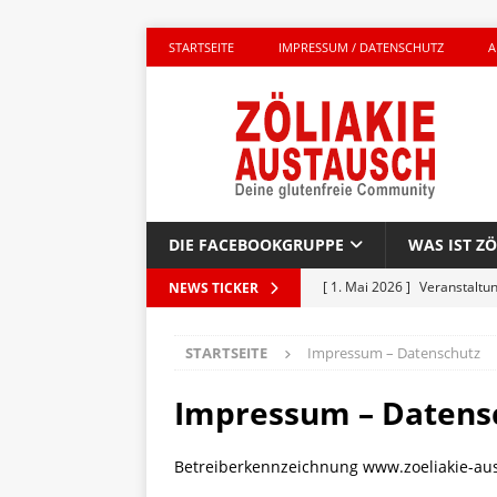
STARTSEITE
IMPRESSUM / DATENSCHUTZ
A
DIE FACEBOOKGRUPPE
WAS IST ZÖ
[ 1. Mai 2026 ]
Veranstaltu
NEWS TICKER
GLUTENFREI UNTERWEGS
STARTSEITE
Impressum – Datenschutz
[ 27. April 2026 ]
Komplett g
AKTIONEN
Impressum – Datens
[ 23. April 2026 ]
Kinderbuc
Betreiberkennzeichnung www.zoeliakie-aus
PRODUKTTEST