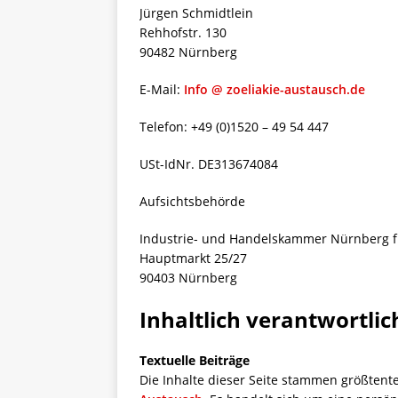
Jürgen Schmidtlein
[ 5. April 2026 ]
Verpackunge
Rehhofstr. 130
Ökologie
ALLGEMEIN
90482 Nürnberg
[ 15. Mai 2026 ]
Katha backt
E-Mail:
Info @ zoeliakie-austausch.de
ALLGEMEIN
Telefon: +49 (0)1520 – 49 54 447
USt-IdNr. DE313674084
Aufsichtsbehörde
Industrie- und Handelskammer Nürnberg fü
Hauptmarkt 25/27
90403 Nürnberg
Inhaltlich verantwortlic
Textuelle Beiträge
Die Inhalte dieser Seite stammen größtent