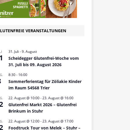
LUTENFREIE VERANSTALTUNGEN
31. Juli
-
9. August
LI
1
Scheidegger Glutenfrei-Woche vom
31. Juli bis 09. August 2026
8:30
-
16:00
G.
8
Sommerferientag für Zöliakie Kinder
im Raum 54568 Trier
22. August @ 10:00
-
23. August @ 16:00
G.
2
Glutenfrei Markt 2026 – Glutenfrei
Brinkum in Stuhr
22. August @ 12:00
-
23. August @ 17:00
G.
2
Foodtruck Tour von Melek – Stuhr –