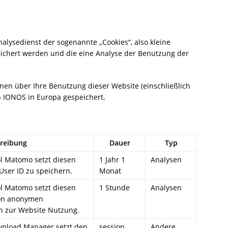
alysedienst der sogenannte „Cookies“, also kleine
eichert werden und die eine Analyse der Benutzung der
nen über Ihre Benutzung dieser Website (einschließlich
n IONOS in Europa gespeichert.
reibung
Dauer
Typ
ol Matomo setzt diesen
1 Jahr 1
Analysen
User ID zu speichern.
Monat
ol Matomo setzt diesen
1 Stunde
Analysen
von anonymen
n zur Website Nutzung.
wnload Manager setzt den
session
Andere