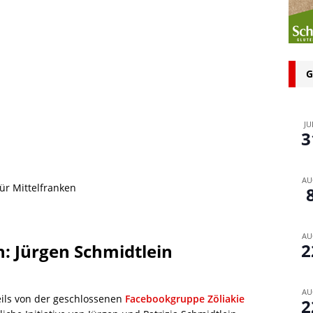
n bei glutenfreien Produkten – Spagat zwischen Sicherheit und
 glutenfrei – Das Familienbackbuch für Groß und Klein
G
JU
3
AU
r Mittelfranken
AU
2
h: Jürgen Schmidtlein
AU
eils von der geschlossenen
Facebookgruppe Zöliakie
2