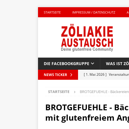
STARTSEITE
IMPRESSUM / DATENSCHUTZ
A
DIE FACEBOOKGRUPPE
WAS IST ZÖ
[ 1. Mai 2026 ]
Veranstaltu
NEWS TICKER
GLUTENFREI UNTERWEGS
STARTSEITE
BROTGEFUEHLE - Bäckereien 
[ 27. April 2026 ]
Komplett g
AKTIONEN
BROTGEFUEHLE - Bäc
[ 23. April 2026 ]
Kinderbuc
mit glutenfreiem An
PRODUKTTEST