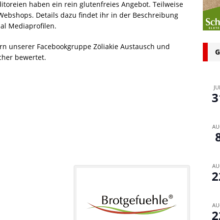
toreien haben ein rein glutenfreies Angebot. Teilweise
n bei glutenfreien Produkten – Spagat zwischen Sicherheit und
Webshops. Details dazu findet ihr in der Beschreibung
al Mediaprofilen.
 glutenfrei – Das Familienbackbuch für Groß und Klein
rn unserer Facebookgruppe Zöliakie Austausch und
G
cher bewertet.
JU
3
AU
AU
2
AU
2