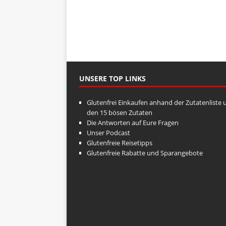
UNSERE TOP LINKS
Glutenfrei Einkaufen anhand der Zutatenliste 
den 15 bösen Zutaten
Die Antworten auf Eure Fragen
Unser Podcast
Glutenfreie Reisetipps
Glutenfreie Rabatte und Sparangebote