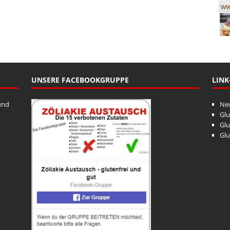
UNSERE FACEBOOKGRUPPE
LINK
und
Ne
Glu
Glu
Glu