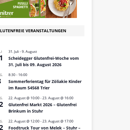
LUTENFREIE VERANSTALTUNGEN
31. Juli
-
9. August
LI
1
Scheidegger Glutenfrei-Woche vom
31. Juli bis 09. August 2026
8:30
-
16:00
G.
8
Sommerferientag für Zöliakie Kinder
im Raum 54568 Trier
22. August @ 10:00
-
23. August @ 16:00
G.
2
Glutenfrei Markt 2026 – Glutenfrei
Brinkum in Stuhr
22. August @ 12:00
-
23. August @ 17:00
G.
2
Foodtruck Tour von Melek – Stuhr –