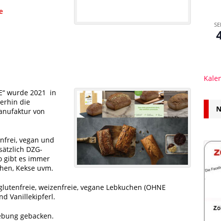
e
SE
Kale
“ wurde 2021 in
erhin die
N
anufaktur von
enfrei, vegan und
sätzlich DZG-
So gibt es immer
chen, Kekse uvm.
t glutenfreie, weizenfreie, vegane Lebkuchen (OHNE
d Vanillekipferl.
gebung gebacken.