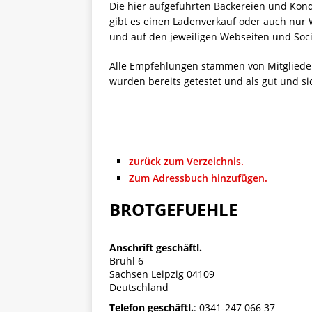
Die hier aufgeführten Bäckereien und Kondi
[ 5. April 2026 ]
Verpackunge
gibt es einen Ladenverkauf oder auch nur 
Ökologie
ALLGEMEIN
und auf den jeweiligen Webseiten und Soci
[ 15. Mai 2026 ]
Katha backt
Alle Empfehlungen stammen von Mitgliede
wurden bereits getestet und als gut und si
ALLGEMEIN
zurück zum Verzeichnis.
Zum Adressbuch hinzufügen.
BROTGEFUEHLE
Anschrift geschäftl.
Brühl 6
Sachsen
Leipzig
04109
Deutschland
Telefon geschäftl.
:
0341-247 066 37