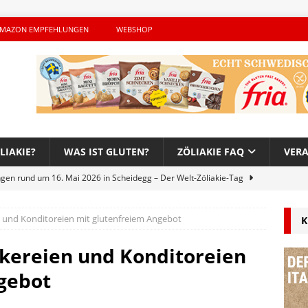
MAZON EMPFEHLUNGEN
WEBSHOP
LIAKIE?
WAS IST GLUTEN?
ZÖLIAKIE FAQ
VER
ngen rund um 16. Mai 2026 in Scheidegg – Der Welt-Zöliakie-Tag
und Konditoreien mit glutenfreiem Angebot
K
lutenfreie Woche bei Hans im Glück – Es geht auch 2026 weiter!
kereien und Konditoreien
h – Der unerwünschte Gast von Hendrikje Balsmeyer
gebot