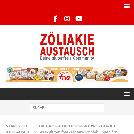
STARTSEITE
DIE GROSSE FACEBOOKGRUPPE ZÖLIAKIE A
USTAUSCH
easy gluten free - Unsere Empfehlungen für