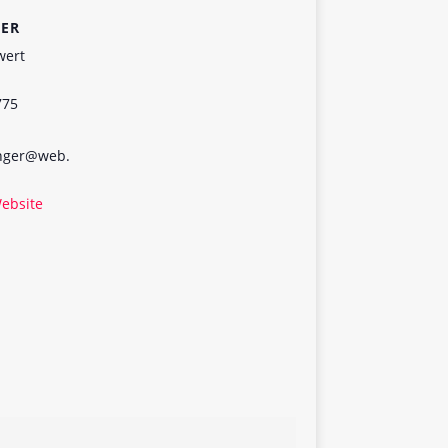
TER
wert
775
inger@web.
Website