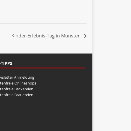
Kinder-Erlebnis-Tag in Münster
-TIPPS
wsletter Anmeldung
tenfreie Onlineshops
tenfreie Bäckereien
tenfreie Brauereien