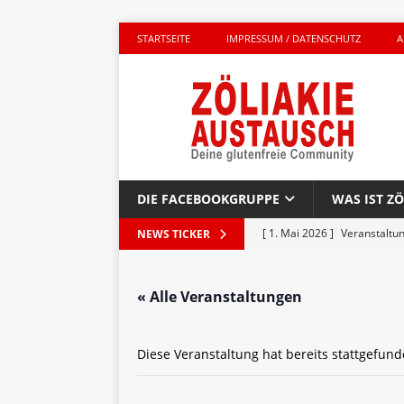
STARTSEITE
IMPRESSUM / DATENSCHUTZ
A
DIE FACEBOOKGRUPPE
WAS IST ZÖ
[ 1. Mai 2026 ]
Veranstaltu
NEWS TICKER
GLUTENFREI UNTERWEGS
« Alle Veranstaltungen
[ 27. April 2026 ]
Komplett g
AKTIONEN
Diese Veranstaltung hat bereits stattgefund
[ 23. April 2026 ]
Kinderbuc
PRODUKTTEST