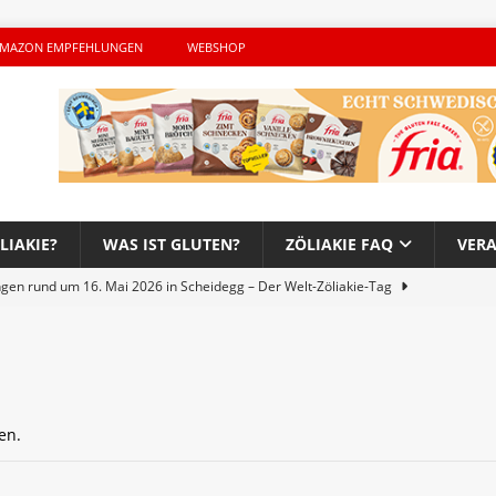
MAZON EMPFEHLUNGEN
WEBSHOP
LIAKIE?
WAS IST GLUTEN?
ZÖLIAKIE FAQ
VER
ngen rund um 16. Mai 2026 in Scheidegg – Der Welt-Zöliakie-Tag
lutenfreie Woche bei Hans im Glück – Es geht auch 2026 weiter!
en.
h – Der unerwünschte Gast von Hendrikje Balsmeyer