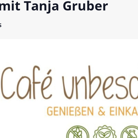
mit Tanja Gruber
n bei glutenfreien Produkten – Spagat zwischen Sicherheit und
S
 glutenfrei – Das Familienbackbuch für Groß und Klein