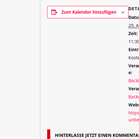
DET
Zum Kalender hinzufügen
Datu
29. A
Zeit:
11:30
Eintr
Kost
Vera
e:
Backk
Vera
Back
Webs
http
unbe
HINTERLASSE JETZT EINEN KOMMENTA