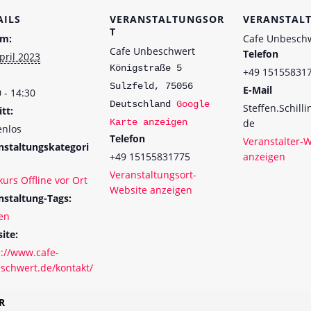
AILS
VERANSTALTUNGSOR
VERANSTAL
T
m:
Cafe Unbesch
Cafe Unbeschwert
Telefon
pril 2023
Königstraße 5
+49 15155831
Sulzfeld
,
75056
E-Mail
 - 14:30
Deutschland
Google
Steffen.Schill
itt:
Karte anzeigen
de
enlos
Telefon
Veranstalter-
nstaltungskategori
+49 15155831775
anzeigen
Veranstaltungsort-
urs Offline vor Ort
Website anzeigen
nstaltung-Tags:
en
ite:
s://www.cafe-
schwert.de/kontakt/
R