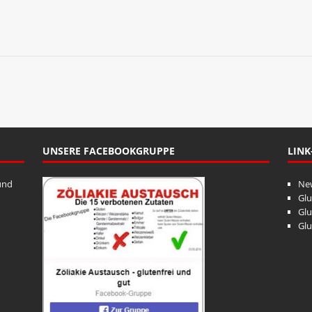
UNSERE FACEBOOKGRUPPE
LINK
und
Ne
Glu
Glu
Glu