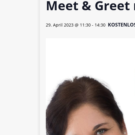
Meet & Greet 
[ 5. April 2026 ]
Verpackunge
Ökologie
ALLGEMEIN
KOSTENLO
29. April 2023 @ 11:30
-
14:30
[ 15. Mai 2026 ]
Katha backt
ALLGEMEIN