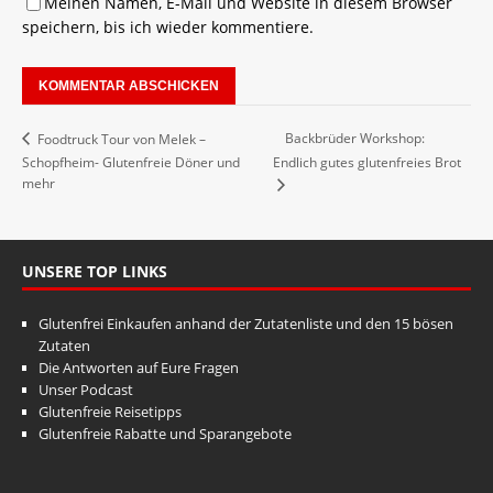
Meinen Namen, E-Mail und Website in diesem Browser
speichern, bis ich wieder kommentiere.
Backbrüder Workshop:
Foodtruck Tour von Melek –
Schopfheim- Glutenfreie Döner und
Endlich gutes glutenfreies Brot
mehr
UNSERE TOP LINKS
Glutenfrei Einkaufen anhand der Zutatenliste und den 15 bösen
Zutaten
Die Antworten auf Eure Fragen
Unser Podcast
Glutenfreie Reisetipps
Glutenfreie Rabatte und Sparangebote