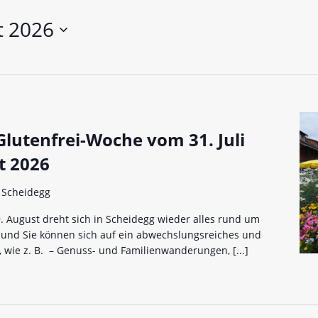
n bei glutenfreien Produkten – Spagat zwischen Sicherheit und
t 2026
 glutenfrei – Das Familienbackbuch für Groß und Klein
Glutenfrei-Woche vom 31. Juli
t 2026
, Scheidegg
9. August dreht sich in Scheidegg wieder alles rund um
 und Sie können sich auf ein abwechslungsreiches und
, wie z. B. – Genuss- und Familienwanderungen,
[...]