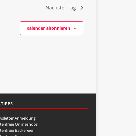
e
Nächster Tag
n
-
N
Kalender abonnieren
a
v
i
g
a
t
i
o
n
-TIPPS
wsletter Anmeldung
tenfreie Onlineshops
tenfreie Bäckereien