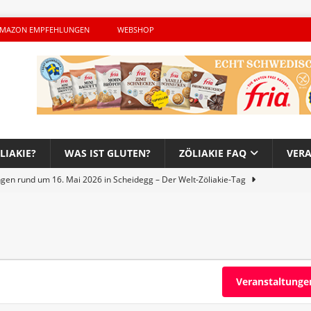
MAZON EMPFEHLUNGEN
WEBSHOP
LIAKIE?
WAS IST GLUTEN?
ZÖLIAKIE FAQ
VER
ngen rund um 16. Mai 2026 in Scheidegg – Der Welt-Zöliakie-Tag
lutenfreie Woche bei Hans im Glück – Es geht auch 2026 weiter!
h – Der unerwünschte Gast von Hendrikje Balsmeyer
Veranstaltunge