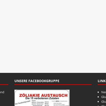
UNSERE FACEBOOKGRUPPE
LINK
und
Ne
Glu
Glu