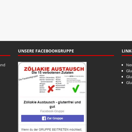
UNSERE FACEBOOKGRUPPE
LINK
und
Ne
Glu
Glu
Glu