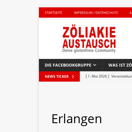
STARTSEITE
IMPRESSUM / DATENSCHUTZ
A
DIE FACEBOOKGRUPPE
WAS IST ZÖ
[ 1. Mai 2026 ]
Veranstaltu
NEWS TICKER
GLUTENFREI UNTERWEGS
[ 27. April 2026 ]
Komplett g
AKTIONEN
Erlangen
[ 23. April 2026 ]
Kinderbuc
PRODUKTTEST