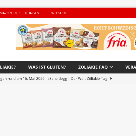
MAZON EMPFEHLUNGEN
WEBSHOP
LIAKIE?
WAS IST GLUTEN?
ZÖLIAKIE FAQ
VER
ngen rund um 16. Mai 2026 in Scheidegg – Der Welt-Zöliakie-Tag
lutenfreie Woche bei Hans im Glück – Es geht auch 2026 weiter!
h – Der unerwünschte Gast von Hendrikje Balsmeyer