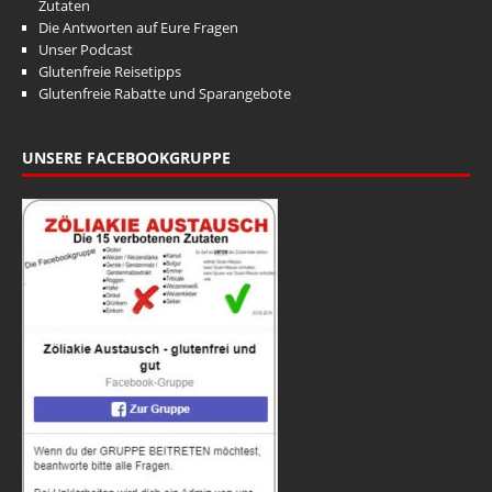
i
o
Zutaten
Die Antworten auf Eure Fragen
n
c
Unser Podcast
h
Glutenfreie Reisetipps
Glutenfreie Rabatte und Sparangebote
t
e
UNSERE FACEBOOKGRUPPE
n
,
N
a
v
i
g
a
t
i