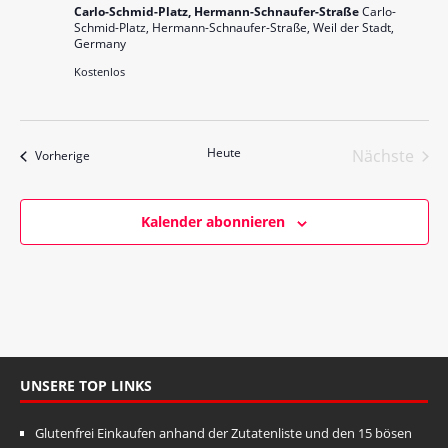
n
Carlo-Schmid-Platz, Hermann-Schnaufer-Straße
Carlo-
g
Schmid-Platz, Hermann-Schnaufer-Straße, Weil der Stadt,
s
Germany
e
i
Kostenlos
n
c
S
h
t
u
Heute
Nächste
Veranstaltungen
Vorherige
e
c
Veranst
n
h
-
Kalender abonnieren
e
N
u
a
v
n
i
d
g
A
a
UNSERE TOP LINKS
n
t
s
i
Glutenfrei Einkaufen anhand der Zutatenliste und den 15 bösen