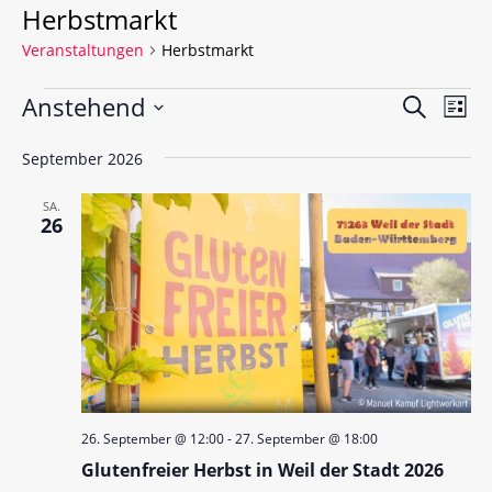
Herbstmarkt
Veranstaltungen
Herbstmarkt
V
V
Anstehend
S
L
e
u
e
D
i
c
r
September 2026
a
s
r
h
t
a
t
a
e
u
SA.
e
n
26
m
n
s
w
s
t
ä
a
t
h
l
l
a
e
t
l
n
u
.
t
n
26. September @ 12:00
-
27. September @ 18:00
u
g
Glutenfreier Herbst in Weil der Stadt 2026
A
n