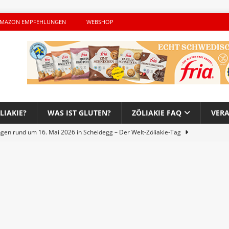
MAZON EMPFEHLUNGEN
WEBSHOP
LIAKIE?
WAS IST GLUTEN?
ZÖLIAKIE FAQ
VER
ngen rund um 16. Mai 2026 in Scheidegg – Der Welt-Zöliakie-Tag
lutenfreie Woche bei Hans im Glück – Es geht auch 2026 weiter!
h – Der unerwünschte Gast von Hendrikje Balsmeyer