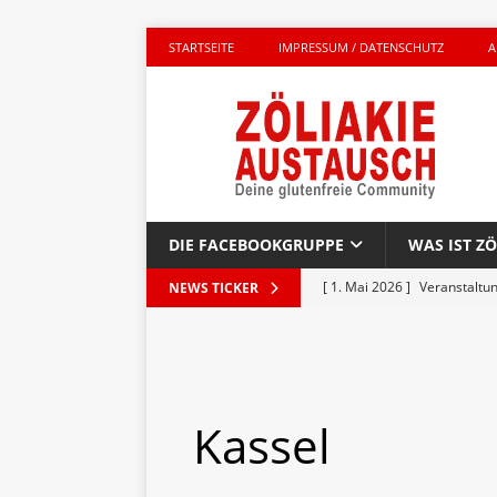
STARTSEITE
IMPRESSUM / DATENSCHUTZ
A
DIE FACEBOOKGRUPPE
WAS IST ZÖ
[ 1. Mai 2026 ]
Veranstaltu
NEWS TICKER
GLUTENFREI UNTERWEGS
[ 27. April 2026 ]
Komplett g
AKTIONEN
Kassel
[ 23. April 2026 ]
Kinderbuc
PRODUKTTEST