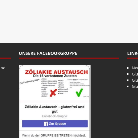
UNSERE FACEBOOKGRUPPE
LINK
und
Ne
Glu
Glu
Glu