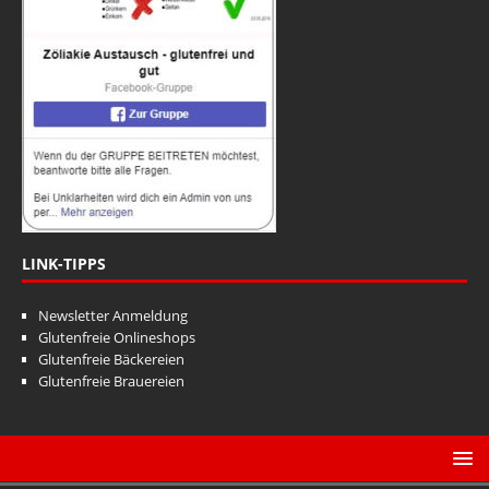
a
n
t
s
i
i
o
n
c
h
t
e
n
LINK-TIPPS
,
Newsletter Anmeldung
N
Glutenfreie Onlineshops
a
Glutenfreie Bäckereien
Glutenfreie Brauereien
v
i
g