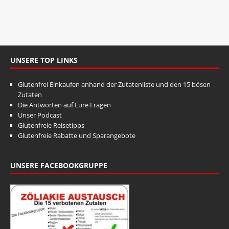
t
n
u
g
A
n
n
g
s
UNSERE TOP LINKS
e
i
n
c
Glutenfrei Einkaufen anhand der Zutatenliste und den 15 bösen
S
h
Zutaten
Die Antworten auf Eure Fragen
t
u
Unser Podcast
e
c
Glutenfreie Reisetipps
n
Glutenfreie Rabatte und Sparangebote
h
-
e
N
UNSERE FACEBOOKGRUPPE
u
a
v
n
i
d
g
A