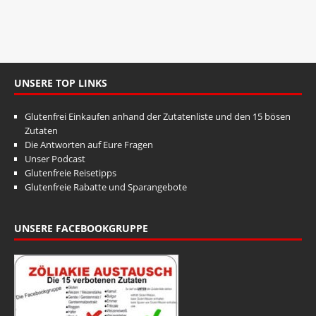
t
n
u
g
A
n
n
g
s
UNSERE TOP LINKS
e
i
n
c
Glutenfrei Einkaufen anhand der Zutatenliste und den 15 bösen
S
h
Zutaten
Die Antworten auf Eure Fragen
t
u
Unser Podcast
e
c
Glutenfreie Reisetipps
n
Glutenfreie Rabatte und Sparangebote
h
-
e
N
UNSERE FACEBOOKGRUPPE
u
a
v
n
i
d
g
A