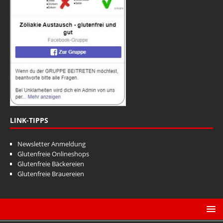
a
n
t
s
i
i
o
n
c
h
t
e
n
LINK-TIPPS
,
Newsletter Anmeldung
N
Glutenfreie Onlineshops
a
Glutenfreie Bäckereien
Glutenfreie Brauereien
v
i
g