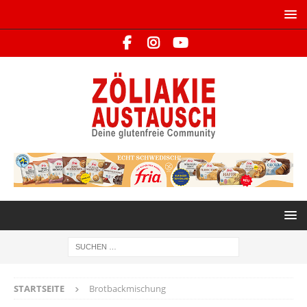
STARTSEITE
Brotbackmischung