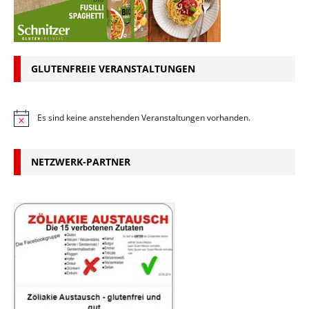
GLUTENFREIE VERANSTALTUNGEN
Es sind keine anstehenden Veranstaltungen vorhanden.
H
i
n
w
NETZWERK-PARTNER
e
i
s