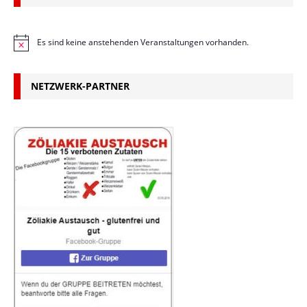
Es sind keine anstehenden Veranstaltungen vorhanden.
H
i
n
w
NETZWERK-PARTNER
e
i
s