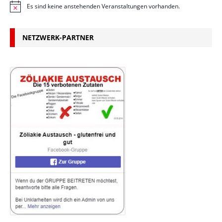
Es sind keine anstehenden Veranstaltungen vorhanden.
H
i
n
w
NETZWERK-PARTNER
e
i
s