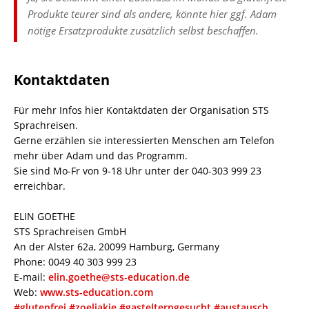
Produkte teurer sind als andere, könnte hier ggf. Adam
nötige Ersatzprodukte zusätzlich selbst beschaffen.
Kontaktdaten
Für mehr Infos hier Kontaktdaten der Organisation STS
Sprachreisen.
Gerne erzählen sie interessierten Menschen am Telefon
mehr über Adam und das Programm.
Sie sind Mo-Fr von 9-18 Uhr unter der 040-303 999 23
erreichbar.
ELIN GOETHE
STS Sprachreisen GmbH
An der Alster 62a, 20099 Hamburg, Germany
Phone: 0049 40 303 999 23
E-mail:
elin.goethe@sts-education.de
Web:
www.sts-education.com
#glutenfrei
#zoeliakie
#gastelterngesucht
#austausch