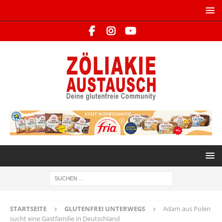
STARTSEITE
GLUTENFREI UNTERWEGS
Adam aus Polen
sucht eine Gastfamilie in Deutschland