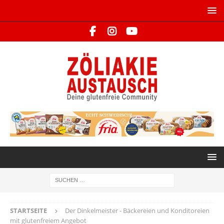
STARTSEITE
Der Dinkelmeister - Bäckereien und Konditoreien
mit glutenfreiem Angebot