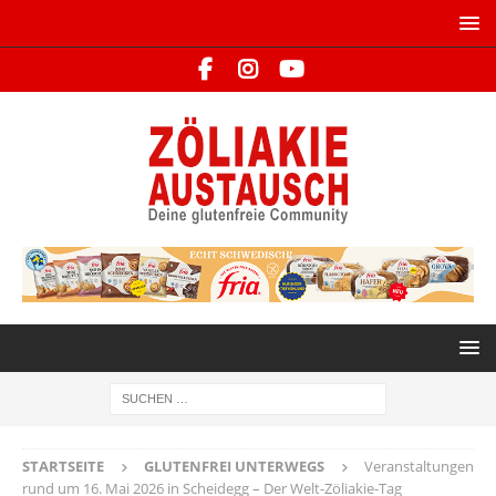
STARTSEITE
GLUTENFREI UNTERWEGS
Veranstaltungen
rund um 16. Mai 2026 in Scheidegg – Der Welt-Zöliakie-Tag