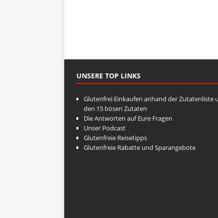
UNSERE TOP LINKS
Glutenfrei Einkaufen anhand der Zutatenliste 
den 15 bösen Zutaten
Die Antworten auf Eure Fragen
Unser Podcast
Glutenfreie Reisetipps
Glutenfreie Rabatte und Sparangebote