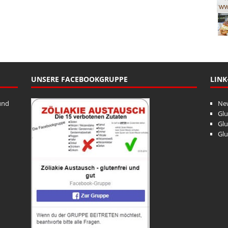
UNSERE FACEBOOKGRUPPE
LINK
und
Ne
Glu
Glu
Glu