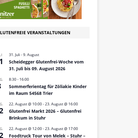
LUTENFREIE VERANSTALTUNGEN
31. Juli
-
9. August
LI
1
Scheidegger Glutenfrei-Woche vom
31. Juli bis 09. August 2026
8:30
-
16:00
G.
8
Sommerferientag für Zöliakie Kinder
im Raum 54568 Trier
22. August @ 10:00
-
23. August @ 16:00
G.
2
Glutenfrei Markt 2026 – Glutenfrei
Brinkum in Stuhr
22. August @ 12:00
-
23. August @ 17:00
G.
2
Foodtruck Tour von Melek – Stuhr –