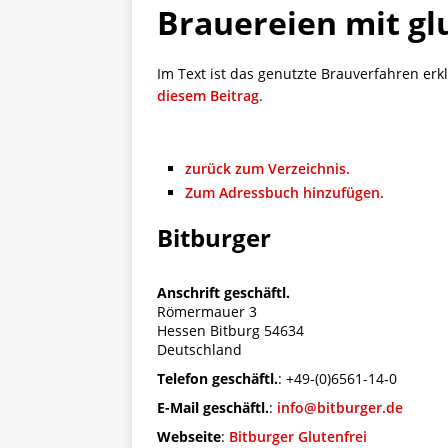
Brauereien mit g
[ 5. April 2026 ]
Verpackunge
Ökologie
ALLGEMEIN
Im Text ist das genutzte Brauverfahren erk
[ 15. Mai 2026 ]
Katha backt
diesem Beitrag
.
ALLGEMEIN
zurück zum Verzeichnis.
Zum Adressbuch hinzufügen.
Bitburger
Anschrift geschäftl.
Römermauer 3
Hessen
Bitburg
54634
Deutschland
Telefon geschäftl.
:
+49-(0)6561-14-0
E-Mail geschäftl.
:
info@bitburger.de
Webseite
:
Bitburger Glutenfrei