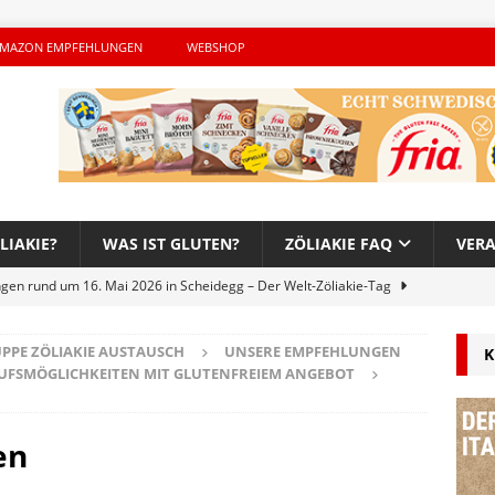
MAZON EMPFEHLUNGEN
WEBSHOP
LIAKIE?
WAS IST GLUTEN?
ZÖLIAKIE FAQ
VER
ngen rund um 16. Mai 2026 in Scheidegg – Der Welt-Zöliakie-Tag
PPE ZÖLIAKIE AUSTAUSCH
UNSERE EMPFEHLUNGEN
K
lutenfreie Woche bei Hans im Glück – Es geht auch 2026 weiter!
AUFSMÖGLICHKEITEN MIT GLUTENFREIEM ANGEBOT
h – Der unerwünschte Gast von Hendrikje Balsmeyer
en