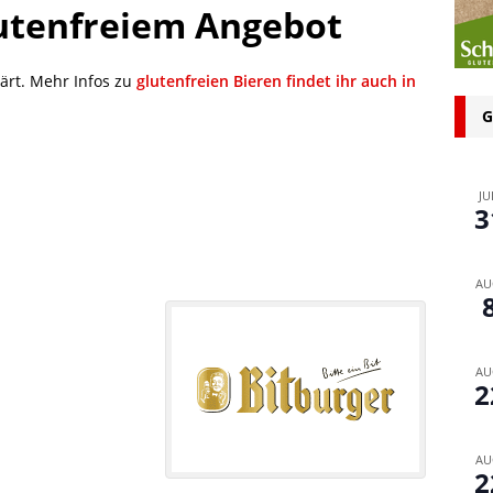
lutenfreiem Angebot
n bei glutenfreien Produkten – Spagat zwischen Sicherheit und
lärt. Mehr Infos zu
glutenfreien Bieren findet ihr auch in
 glutenfrei – Das Familienbackbuch für Groß und Klein
G
JU
3
AU
AU
2
AU
2