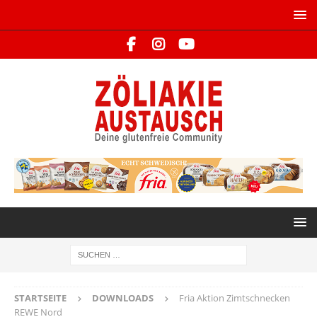
STARTSEITE
DOWNLOADS
Fria Aktion Zimtschnecken
REWE Nord