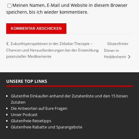
Meinen Namen, E-Mail und Website in diesem Browser
speichern, bis ich wieder kommentiere.
Glutenfreier
Zukunftsperspektiven in der Zöliakie-Therapie –
Chancen und Herausforderungen bei der Entwicklung
Döner in
potenzieller Medikamente
Heddesheim
UNSERE TOP LINKS
Glutenfrei Einkaufen anhand der Zutatenliste und den 15 bösen
Zutaten
Die Antworten auf Eure Fragen
Unser Podcast
Glutenfreie Reisetipps
Glutenfreie Rabatte und Sparangebote