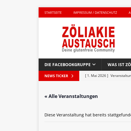
STARTSEITE
IMPRESSUM / DATENSCHUTZ
A
DIE FACEBOOKGRUPPE
WAS IST ZÖ
[ 1. Mai 2026 ]
Veranstaltu
NEWS TICKER
GLUTENFREI UNTERWEGS
« Alle Veranstaltungen
[ 27. April 2026 ]
Komplett g
AKTIONEN
Diese Veranstaltung hat bereits stattgefund
[ 23. April 2026 ]
Kinderbuc
PRODUKTTEST