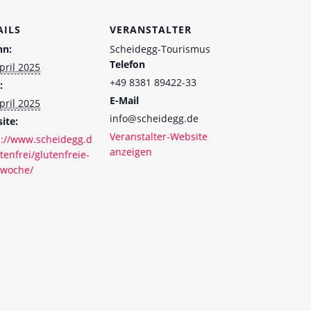
AILS
VERANSTALTER
nn:
Scheidegg-Tourismus
Telefon
pril 2025
+49 8381 89422-33
:
E-Mail
pril 2025
info@scheidegg.de
ite:
Veranstalter-Website
s://www.scheidegg.d
anzeigen
tenfrei/glutenfreie-
rwoche/