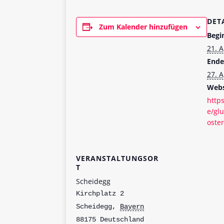
DET
Zum Kalender hinzufügen
Begi
21. A
Ende
27. A
Webs
http
e/glu
oste
VERANSTALTUNGSOR
T
Scheidegg
Kirchplatz 2
Scheidegg
,
Bayern
88175
Deutschland