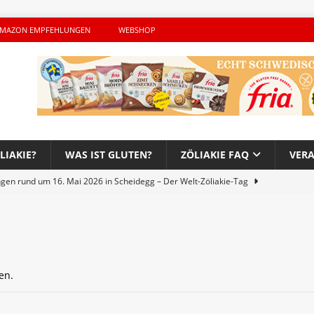
MAZON EMPFEHLUNGEN
WEBSHOP
LIAKIE?
WAS IST GLUTEN?
ZÖLIAKIE FAQ
VER
ngen rund um 16. Mai 2026 in Scheidegg – Der Welt-Zöliakie-Tag
lutenfreie Woche bei Hans im Glück – Es geht auch 2026 weiter!
en.
h – Der unerwünschte Gast von Hendrikje Balsmeyer