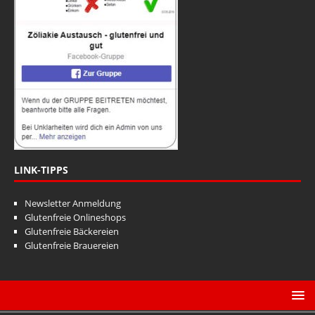
a
n
t
s
i
i
o
n
c
h
t
e
n
LINK-TIPPS
,
Newsletter Anmeldung
N
Glutenfreie Onlineshops
Glutenfreie Bäckereien
a
Glutenfreie Brauereien
v
i
g