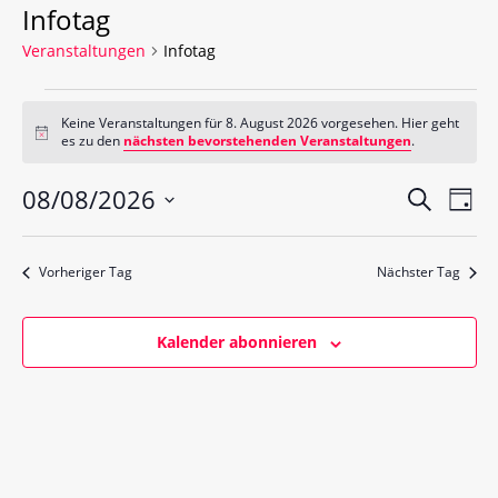
Infotag
Veranstaltungen
Infotag
Keine Veranstaltungen für 8. August 2026 vorgesehen. Hier geht
H
es zu den
nächsten bevorstehenden Veranstaltungen
.
i
n
V
V
08/08/2026
w
S
T
e
e
u
e
D
i
a
c
s
r
a
g
r
h
Vorheriger Tag
Nächster Tag
t
a
a
e
u
n
m
n
s
Kalender abonnieren
w
s
t
ä
a
t
h
l
l
a
e
t
l
n
u
.