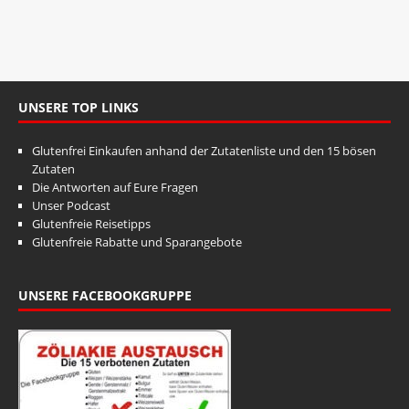
t
n
u
g
A
n
n
g
s
UNSERE TOP LINKS
e
i
n
Glutenfrei Einkaufen anhand der Zutatenliste und den 15 bösen
c
Zutaten
S
h
Die Antworten auf Eure Fragen
t
u
Unser Podcast
e
Glutenfreie Reisetipps
c
Glutenfreie Rabatte und Sparangebote
n
h
-
e
N
UNSERE FACEBOOKGRUPPE
u
a
v
n
i
d
g
A