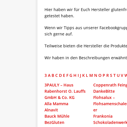
[ 5. April 2026 ]
Verpackunge
Hier haben wir für Euch Hersteller glutenfr
Ökologie
ALLGEMEIN
getestet haben.
[ 15. Mai 2026 ]
Katha backt
Wenn wir Tipps aus unserer Facebookgrupp
ALLGEMEIN
sich gerne auf.
Teilweise bieten die Hersteller die Produk
Wir haben in den Beschreibungen erwähnt w
3
A
B
C
D
E
F
G
H
I
J
K
L
M
N
O
P
R
S
T
U
V
3PAULY – Haus
Coppenrath Fein
Rabenhorst O. Lauffs
DankeBitte
GmbH & Co. KG
Flohsalux –
Alla Mamma
Flohsamenschale
Alnavit
er
Bauck Mühle
Frankonia
BezGluten
Schokoladenwer