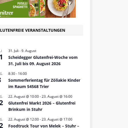
LUTENFREIE VERANSTALTUNGEN
31. Juli
-
9. August
LI
1
Scheidegger Glutenfrei-Woche vom
31. Juli bis 09. August 2026
8:30
-
16:00
G.
8
Sommerferientag für Zöliakie Kinder
im Raum 54568 Trier
22. August @ 10:00
-
23. August @ 16:00
G.
2
Glutenfrei Markt 2026 – Glutenfrei
Brinkum in Stuhr
22. August @ 12:00
-
23. August @ 17:00
G.
2
Foodtruck Tour von Melek – Stuhr –