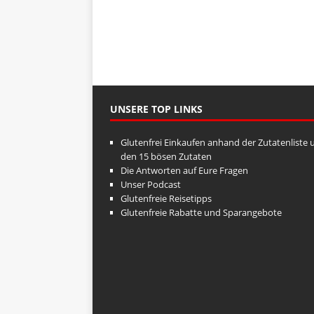
UNSERE TOP LINKS
Glutenfrei Einkaufen anhand der Zutatenliste 
den 15 bösen Zutaten
Die Antworten auf Eure Fragen
Unser Podcast
Glutenfreie Reisetipps
Glutenfreie Rabatte und Sparangebote