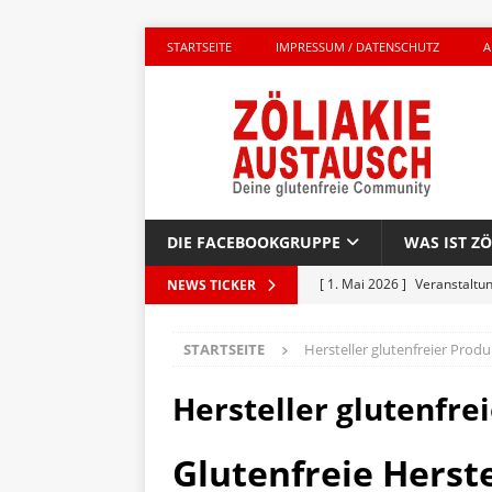
STARTSEITE
IMPRESSUM / DATENSCHUTZ
A
DIE FACEBOOKGRUPPE
WAS IST ZÖ
[ 1. Mai 2026 ]
Veranstaltu
NEWS TICKER
GLUTENFREI UNTERWEGS
STARTSEITE
Hersteller glutenfreier Prod
[ 27. April 2026 ]
Komplett g
AKTIONEN
Hersteller glutenfre
[ 23. April 2026 ]
Kinderbuc
Glutenfreie Herste
PRODUKTTEST