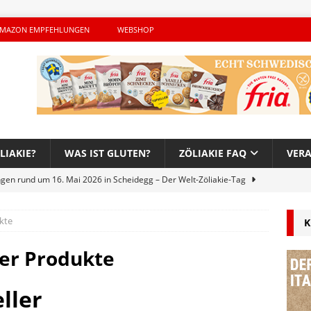
MAZON EMPFEHLUNGEN
WEBSHOP
LIAKIE?
WAS IST GLUTEN?
ZÖLIAKIE FAQ
VER
ngen rund um 16. Mai 2026 in Scheidegg – Der Welt-Zöliakie-Tag
ukte
K
lutenfreie Woche bei Hans im Glück – Es geht auch 2026 weiter!
ier Produkte
h – Der unerwünschte Gast von Hendrikje Balsmeyer
ller