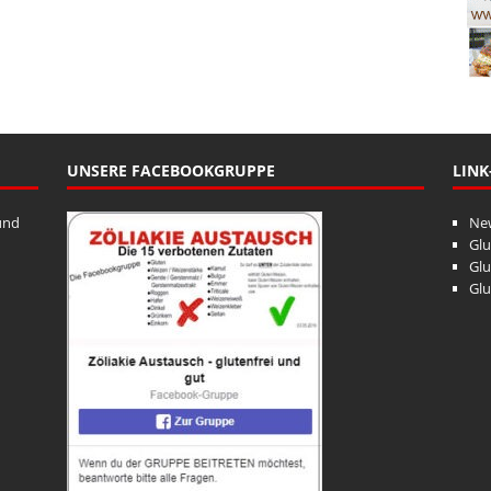
UNSERE FACEBOOKGRUPPE
LINK
und
Ne
Glu
Glu
Glu