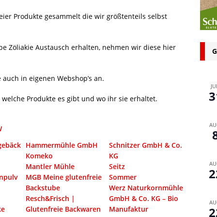
n bei glutenfreien Produkten – Spagat zwischen Sicherheit und
eier Produkte gesammelt die wir größtenteils selbst
 glutenfrei – Das Familienbackbuch für Groß und Klein
e Zöliakie Austausch erhalten, nehmen wir diese hier
G
te auch in eigenen Webshop’s an.
JU
3
elche Produkte es gibt und wo ihr sie erhaltet.
AU
W
gebäck
Hammermühle GmbH
Schnitzer GmbH & Co.
Komeko
KG
AU
Mantler Mühle
Seitz
2
npulv
MGB Meine glutenfreie
Sommer
Backstube
Werz Naturkornmühle
Resch&Frisch |
GmbH & Co. KG – Bio
AU
ke
Glutenfreie Backwaren
Manufaktur
2