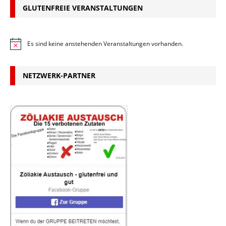
GLUTENFREIE VERANSTALTUNGEN
Es sind keine anstehenden Veranstaltungen vorhanden.
H
i
n
w
NETZWERK-PARTNER
e
i
s