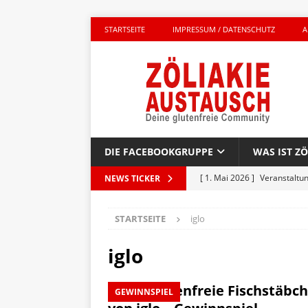
STARTSEITE
IMPRESSUM / DATENSCHUTZ
A
DIE FACEBOOKGRUPPE
WAS IST ZÖ
[ 1. Mai 2026 ]
Veranstaltu
NEWS TICKER
GLUTENFREI UNTERWEGS
STARTSEITE
iglo
[ 27. April 2026 ]
Komplett g
AKTIONEN
iglo
[ 23. April 2026 ]
Kinderbuc
Neue glutenfreie Fischstäbch
GEWINNSPIEL
PRODUKTTEST