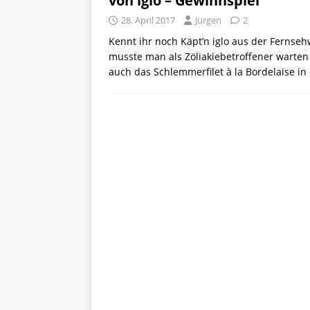
von iglo – Gewinnspiel
[ 5. April 2026 ]
Verpackunge
28. April 2017
Jürgen
2
Ökologie
ALLGEMEIN
Kennt ihr noch Käpt’n iglo aus der Fernse
musste man als Zöliakiebetroffener warten
[ 15. Mai 2026 ]
Katha backt
auch das Schlemmerfilet à la Bordelaise in
ALLGEMEIN