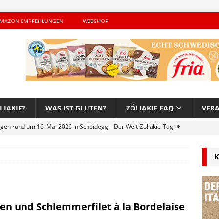
MAZON EMPFEHLUNGEN
WEBSHOP
LIAKIE?
WAS IST GLUTEN?
ZÖLIAKIE FAQ
VER
ngen rund um 16. Mai 2026 in Scheidegg – Der Welt-Zöliakie-Tag
K
lutenfreie Woche bei Hans im Glück – Es geht auch 2026 weiter!
h – Der unerwünschte Gast von Hendrikje Balsmeyer
en und Schlemmerfilet à la Bordelaise