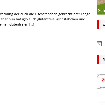
n bei glutenfreien Produkten – Spagat zwischen Sicherheit und
hwerbung der euch die Fischstäbchen gebracht hat? Lange
 aber nun hat iglo auch glutenfreie Fischstäbchen und
 glutenfrei – Das Familienbackbuch für Groß und Klein
 einer glutenfreien
[…]
G
H
i
n
w
N
e
i
s