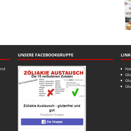
UNSERE FACEBOOKGRUPPE
LINK
und
Ne
Glu
Glu
Glu