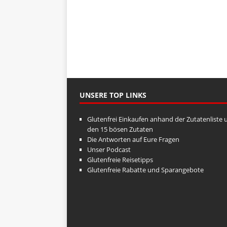
UNSERE TOP LINKS
Glutenfrei Einkaufen anhand der Zutatenliste 
den 15 bösen Zutaten
Die Antworten auf Eure Fragen
Unser Podcast
Glutenfreie Reisetipps
Glutenfreie Rabatte und Sparangebote