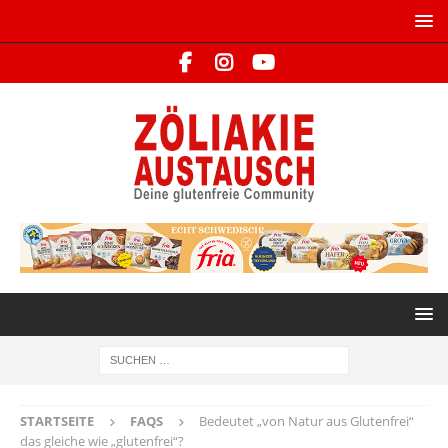
STARTSEITE
FAQS
Bedeutet „von Natur aus Glutenfrei“
das gleiche wie „glutenfrei“?