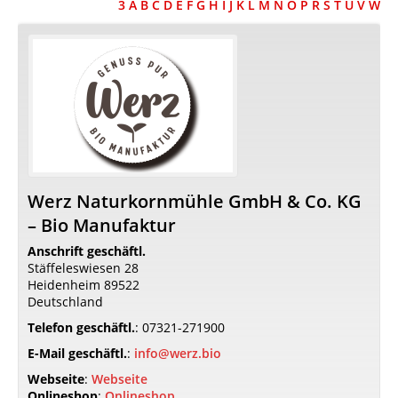
3
A
B
C
D
E
F
G
H
I
J
K
L
M
N
O
P
R
S
T
U
V
W
Werz Naturkornmühle GmbH & Co. KG
– Bio Manufaktur
Anschrift geschäftl.
Stäffeleswiesen 28
Heidenheim
89522
Deutschland
Telefon geschäftl.
:
07321-271900
E-Mail geschäftl.
:
info@werz.bio
Webseite
:
Webseite
Onlineshop
:
Onlineshop