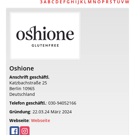
3
A
B
C
D
E
F
G
H
I
J
K
L
M
N
O
P
R
S
T
U
V
W
Oshione
Anschrift geschäftl.
Katzbachstraße 25
Berlin
10965
Deutschland
Telefon geschäftl.
:
030-94052166
Gründung
:
22.03.24 März 2024
Webseite
:
Webseite