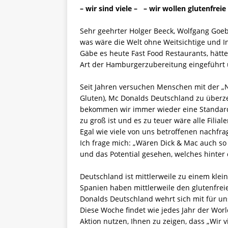
[ 5. April 2026 ]
Verpackunge
– wir sind viele – – wir wollen glutenfrei
Ökologie
ALLGEMEIN
Sehr geehrter Holger Beeck, Wolfgang Goeb
was wäre die Welt ohne Weitsichtige und 
[ 15. Mai 2026 ]
Katha backt
Gäbe es heute Fast Food Restaurants, hätte
ALLGEMEIN
Art der Hamburgerzubereitung eingeführt 
Seit Jahren versuchen Menschen mit der „Na
Gluten), Mc Donalds Deutschland zu überze
bekommen wir immer wieder eine Standardan
zu groß ist und es zu teuer wäre alle Filia
Egal wie viele von uns betroffenen nachfr
Ich frage mich: „Wären Dick & Mac auch so
und das Potential gesehen, welches hinter 
Deutschland ist mittlerweile zu einem klei
Spanien haben mittlerweile den glutenfrei
Donalds Deutschland wehrt sich mit für u
Diese Woche findet wie jedes Jahr der Wor
Aktion nutzen, Ihnen zu zeigen, dass „Wir vi