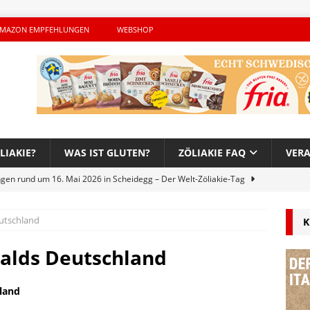
MAZON EMPFEHLUNGEN
WEBSHOP
LIAKIE?
WAS IST GLUTEN?
ZÖLIAKIE FAQ
VER
ngen rund um 16. Mai 2026 in Scheidegg – Der Welt-Zöliakie-Tag
utschland
K
lutenfreie Woche bei Hans im Glück – Es geht auch 2026 weiter!
alds Deutschland
h – Der unerwünschte Gast von Hendrikje Balsmeyer
land