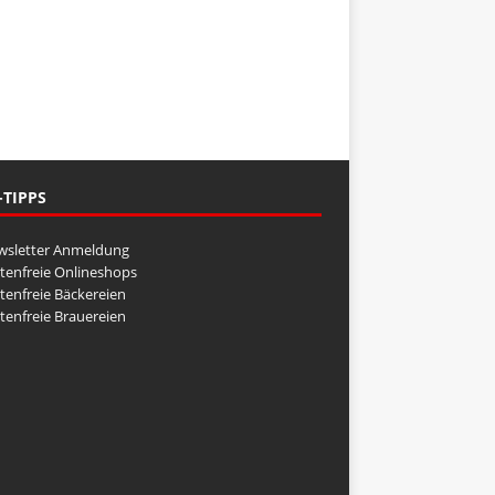
-TIPPS
wsletter Anmeldung
tenfreie Onlineshops
tenfreie Bäckereien
tenfreie Brauereien