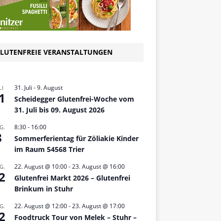
LUTENFREIE VERANSTALTUNGEN
31. Juli
-
9. August
LI
1
Scheidegger Glutenfrei-Woche vom
31. Juli bis 09. August 2026
8:30
-
16:00
G.
8
Sommerferientag für Zöliakie Kinder
im Raum 54568 Trier
22. August @ 10:00
-
23. August @ 16:00
G.
2
Glutenfrei Markt 2026 – Glutenfrei
Brinkum in Stuhr
22. August @ 12:00
-
23. August @ 17:00
G.
2
Foodtruck Tour von Melek – Stuhr –