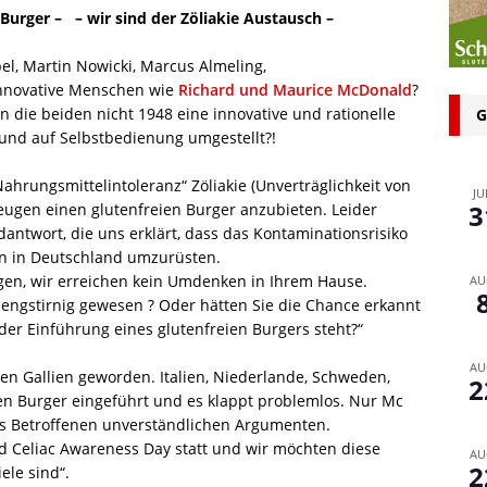
n bei glutenfreien Produkten – Spagat zwischen Sicherheit und
e Burger – – wir sind der Zöliakie Austausch –
el, Martin Nowicki, Marcus Almeling,
Innovative Menschen wie
Richard und Maurice McDonald
?
 glutenfrei – Das Familienbackbuch für Groß und Klein
n die beiden nicht 1948 eine innovative und rationelle
G
und auf Selbstbedienung umgestellt?!
hrungsmittelintoleranz“ Zöliakie (Unverträglichkeit von
JU
3
ugen einen glutenfreien Burger anzubieten. Leider
twort, die uns erklärt, dass das Kontaminationsrisiko
len in Deutschland umzurüsten.
agen, wir erreichen kein Umdenken in Ihrem Hause.
AU
 engstirnig gewesen ? Oder hätten Sie die Chance erkannt
der Einführung eines glutenfreien Burgers steht?“
AU
nen Gallien geworden. Italien, Niederlande, Schweden,
2
en Burger eingeführt und es klappt problemlos. Nur Mc
ns Betroffenen unverständlichen Argumenten.
ld Celiac Awareness Day statt und wir möchten diese
AU
2
ele sind“.