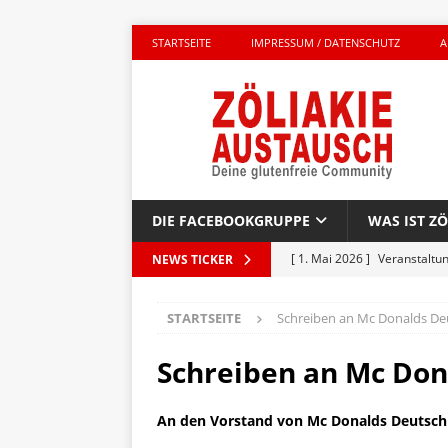
STARTSEITE
IMPRESSUM / DATENSCHUTZ
A
DIE FACEBOOKGRUPPE
WAS IST ZÖ
[ 1. Mai 2026 ]
Veranstaltu
NEWS TICKER
GLUTENFREI UNTERWEGS
STARTSEITE
Schreiben an Mc Donalds De
[ 27. April 2026 ]
Komplett g
AKTIONEN
Schreiben an Mc Don
[ 23. April 2026 ]
Kinderbuc
An den Vorstand von Mc Donalds Deutsch
PRODUKTTEST