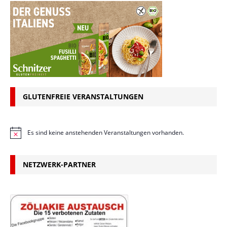
GLUTENFREIE VERANSTALTUNGEN
Es sind keine anstehenden Veranstaltungen vorhanden.
H
i
n
w
NETZWERK-PARTNER
e
i
s