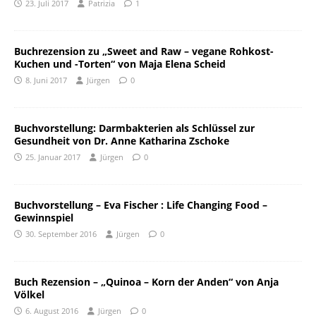
23. Juli 2017
Patrizia
1
Buchrezension zu „Sweet and Raw – vegane Rohkost-
Kuchen und -Torten“ von Maja Elena Scheid
8. Juni 2017
Jürgen
0
Buchvorstellung: Darmbakterien als Schlüssel zur
Gesundheit von Dr. Anne Katharina Zschoke
25. Januar 2017
Jürgen
0
Buchvorstellung – Eva Fischer : Life Changing Food –
Gewinnspiel
30. September 2016
Jürgen
0
Buch Rezension – „Quinoa – Korn der Anden“ von Anja
Völkel
6. August 2016
Jürgen
0