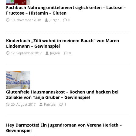
Fachbuch Nahrungsmittelunverträglichkeiten – Lactose –
Fructose – Histamin – Gluten
10. November 2018
Jürgen
0
Kinderbuch „Zöli wohnt in meinem Bauch“ von Maren
Lindemann – Gewinnspiel
12. September 2017
Jürgen
0
Glutenfreie Hausmannskost – Kochen und backen bei
Zöliakie von Tanja Gruber – Gewinnspiel
20. August 2017
Patrizia
1
Hey Darmzotte! Ein Jugendroman von Verena Herleth –
Gewinnspiel