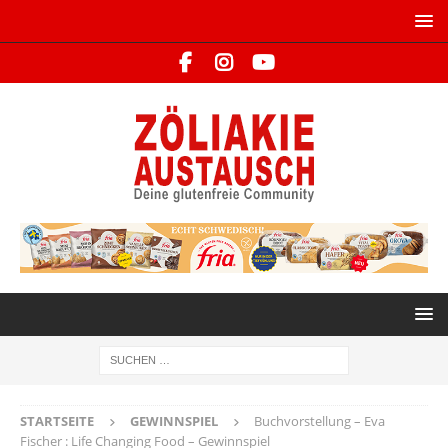
STARTSEITE
GEWINNSPIEL
Buchvorstellung – Eva
Fischer : Life Changing Food – Gewinnspiel