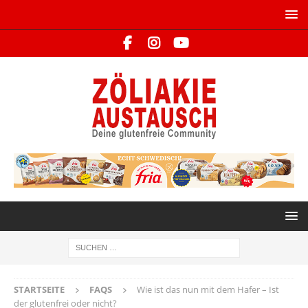
STARTSEITE
FAQS
Wie ist das nun mit dem Hafer – Ist
der glutenfrei oder nicht?