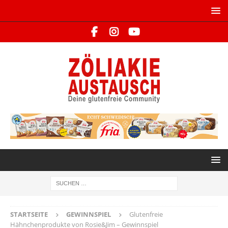
STARTSEITE
GEWINNSPIEL
Glutenfreie
Hähnchenprodukte von Rosie&Jim – Gewinnspiel