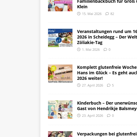
Familienbackbuch für Groß
Klein
15. Mai 2026
82
Veranstaltungen rund um 16
2026 in Scheidegg – Der Welt
Zöliakie-Tag
1. Mai 2026
0
Komplett glutenfreie Woche
Hans im Glück – Es geht auc
2026 weiter!
27. April 2026
5
Kinderbuch – Der unerwüns
Gast von Hendrikje Balsmey
23. April 2026
0
Verpackungen bei glutenfre