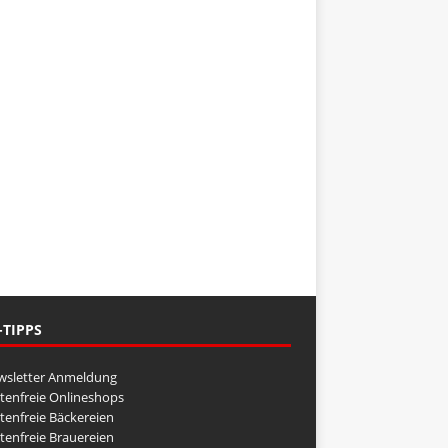
-TIPPS
wsletter Anmeldung
tenfreie Onlineshops
tenfreie Bäckereien
tenfreie Brauereien