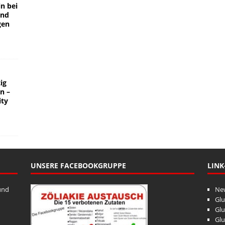
in bei
und
gen
ig
rn –
ity
UNSERE FACEBOOKGRUPPE
LINK
und
Ne
Glu
Glu
Glu