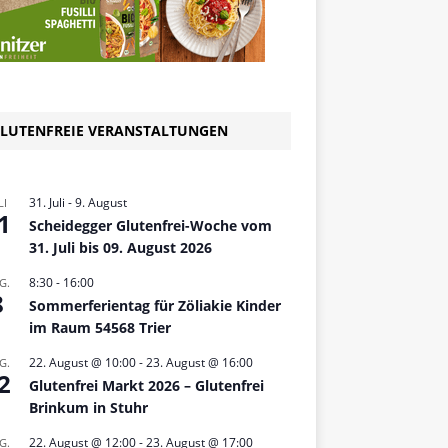
Veranstaltu
um 16. Mai 2
Scheidegg – 
Zöliakie-Tag
LUTENFREIE VERANSTALTUNGEN
Der 16. Mai ist der Zöl
finden weltweit Veran
das Thema Zöliakie und
statt. Anlässlich des We
31. Juli
-
9. August
LI
1
dreht sich am 16. Mai 
Scheidegger Glutenfrei-Woche vom
alles
[...]
31. Juli bis 09. August 2026
8:30
-
16:00
G.
8
Sommerferientag für Zöliakie Kinder
im Raum 54568 Trier
22. August @ 10:00
-
23. August @ 16:00
G.
2
Glutenfrei Markt 2026 – Glutenfrei
Brinkum in Stuhr
22. August @ 12:00
-
23. August @ 17:00
G.