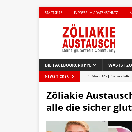
STARTSEITE
IMPRESSUM / DATENSCHUTZ
A
DIE FACEBOOKGRUPPE
WAS IST ZÖ
[ 1. Mai 2026 ]
Veranstaltu
NEWS TICKER
GLUTENFREI UNTERWEGS
Zöliakie Austausc
[ 27. April 2026 ]
Komplett g
alle die sicher glu
AKTIONEN
[ 23. April 2026 ]
Kinderbuc
PRODUKTTEST