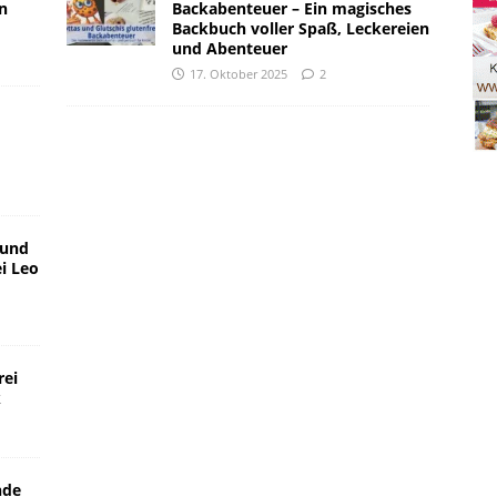
n
Backabenteuer – Ein magisches
Backbuch voller Spaß, Leckereien
und Abenteuer
17. Oktober 2025
2
 und
i Leo
rei
k
nde