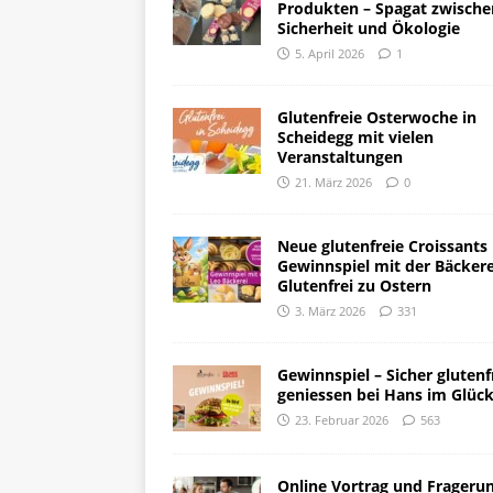
Produkten – Spagat zwische
Sicherheit und Ökologie
5. April 2026
1
Glutenfreie Osterwoche in
Scheidegg mit vielen
Veranstaltungen
21. März 2026
0
Neue glutenfreie Croissants
Gewinnspiel mit der Bäckere
Glutenfrei zu Ostern
3. März 2026
331
Gewinnspiel – Sicher glutenf
geniessen bei Hans im Glüc
23. Februar 2026
563
Online Vortrag und Frageru