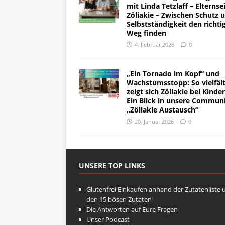
mit Linda Tetzlaff – Elternse
Zöliakie – Zwischen Schutz 
Selbstständigkeit den richti
Weg finden
4. Februar 2026
0
„Ein Tornado im Kopf“ und
Wachstumsstopp: So vielfält
zeigt sich Zöliakie bei Kinde
Ein Blick in unsere Commun
„Zöliakie Austausch“
20. Januar 2026
0
UNSERE TOP LINKS
Glutenfrei Einkaufen anhand der Zutatenliste 
den 15 bösen Zutaten
Die Antworten auf Eure Fragen
Unser Podcast