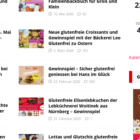
 und
Familienbackbuch für Groß und
2
Klein
15. Mai 2026
82
SE
. Mai
Neue glutenfreie Croissants und
-
Gewinnspiel mit der Bäckerei Leo
Glutenfrei zu Ostern
3. März 2026
331
Kale
 bei
Gewinnspiel – Sicher glutenfrei
h
geniessen bei Hans im Glück
G
23. Februar 2026
563
Glutenfreie Elisenlebkuchen der
chte
Lebküchnerei Woitinek aus
er
Nürnberg – Gewinnspiel
31. Oktober 2025
1
ien
Lottas und Glutschis glutenfreie