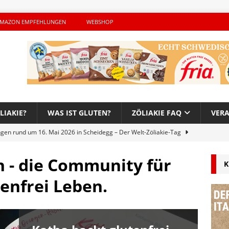
MAZON EMPFEHLUNGEN
WEBSHOP
LIAKIE?
WAS IST GLUTEN?
ZÖLIAKIE FAQ
VER
ngen rund um 16. Mai 2026 in Scheidegg – Der Welt-Zöliakie-Tag
h - die Community für
K
lutenfreie Woche bei Hans im Glück – Es geht auch 2026 weiter!
tenfrei Leben.
h – Der unerwünschte Gast von Hendrikje Balsmeyer