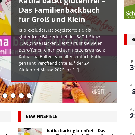
Katha backt glutenfrei –
n bei glutenfreien Produkten – Spagat zwischen Sicherheit und
Das Familienbackbuch
für Groß und Klein
 glutenfrei – Das Familienbackbuch für Groß und Klein
[slb_exclude]Erst begeisterte sie als
glutenfreie Bäckerin bei der SAT.1-Show
G
„Das große Backen“, jetzt erfüllt sie vielen
Betroffenen einen echten Herzenswunsch:
Katharina Bölter, von allen einfach Katha
JU
genannt, veröffentlichte auf der ZA
3
Glutenfrei Messe 2026 ihr
[...]
AU
AU
2
GEWINNSPIELE
Katha backt glutenfrei – Das
AU