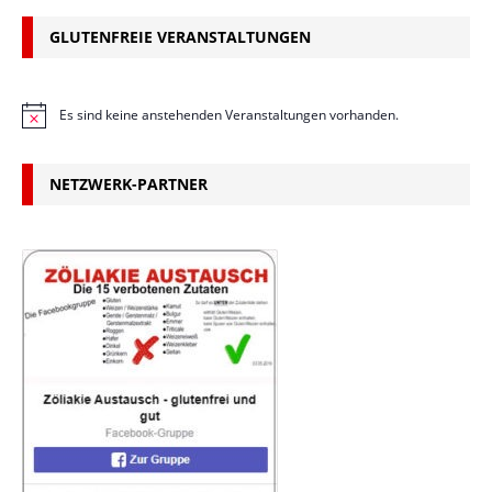
GLUTENFREIE VERANSTALTUNGEN
Es sind keine anstehenden Veranstaltungen vorhanden.
H
i
n
w
NETZWERK-PARTNER
e
i
s