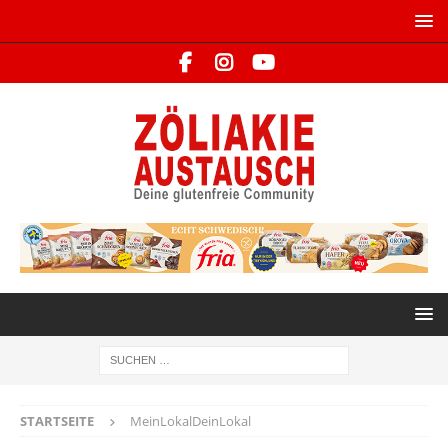
STARTSEITE
MeinLokalDeinLokal