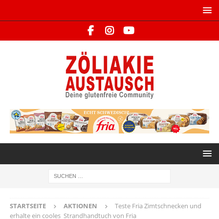
STARTSEITE
AKTIONEN
Teste Fria Zimtschnecken und
erhalte ein cooles Strandhandtuch von Fria