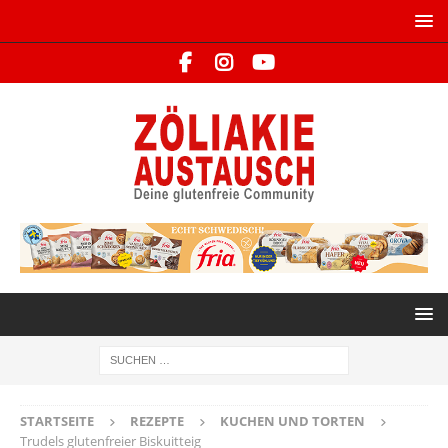
STARTSEITE
REZEPTE
KUCHEN UND TORTEN
Trudels glutenfreier Biskuitteig