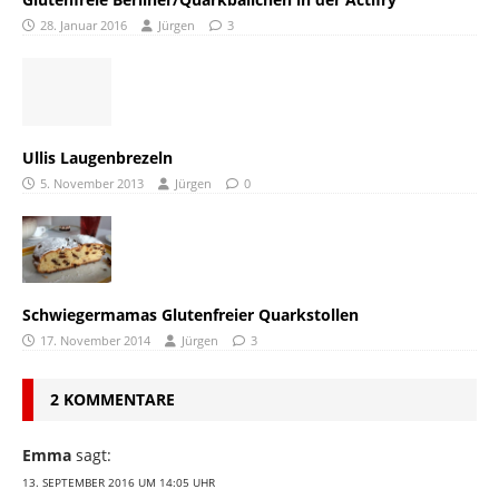
28. Januar 2016
Jürgen
3
Ullis Laugenbrezeln
5. November 2013
Jürgen
0
Schwiegermamas Glutenfreier Quarkstollen
17. November 2014
Jürgen
3
2 KOMMENTARE
Emma
sagt:
13. SEPTEMBER 2016 UM 14:05 UHR