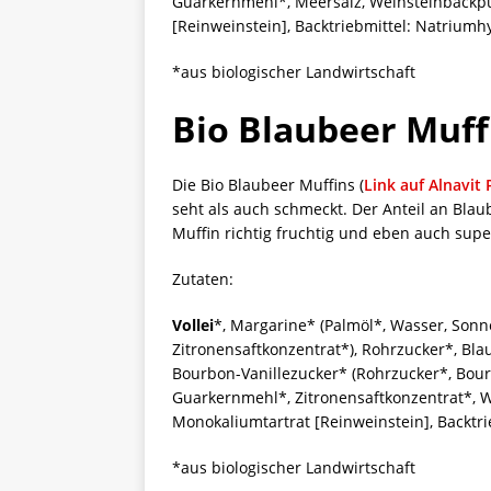
Guarkernmehl*, Meersalz, Weinsteinbackpu
[Reinweinstein], Backtriebmittel: Natrium
*aus biologischer Landwirtschaft
Bio Blaubeer Muff
Die Bio Blaubeer Muffins (
Link auf Alnavit
seht als auch schmeckt. Der Anteil an Bla
Muffin richtig fruchtig und eben auch super
Zutaten:
Vollei
*, Margarine* (Palmöl*, Wasser, Sonn
Zitronensaftkonzentrat*), Rohrzucker*, Bl
Bourbon-Vanillezucker* (Rohrzucker*, Bour
Guarkernmehl*, Zitronensaftkonzentrat*, W
Monokaliumtartrat [Reinweinstein], Backtr
*aus biologischer Landwirtschaft