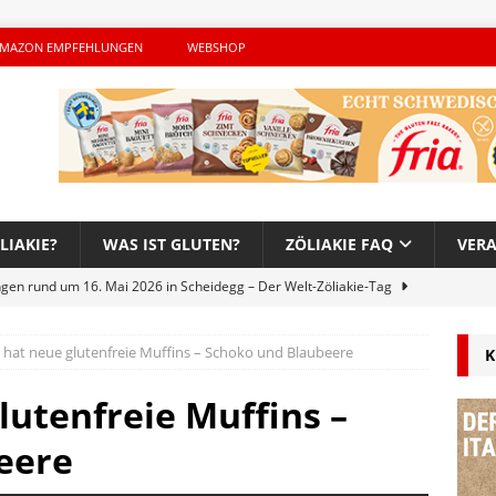
MAZON EMPFEHLUNGEN
WEBSHOP
LIAKIE?
WAS IST GLUTEN?
ZÖLIAKIE FAQ
VER
ngen rund um 16. Mai 2026 in Scheidegg – Der Welt-Zöliakie-Tag
t hat neue glutenfreie Muffins – Schoko und Blaubeere
K
lutenfreie Woche bei Hans im Glück – Es geht auch 2026 weiter!
lutenfreie Muffins –
h – Der unerwünschte Gast von Hendrikje Balsmeyer
eere