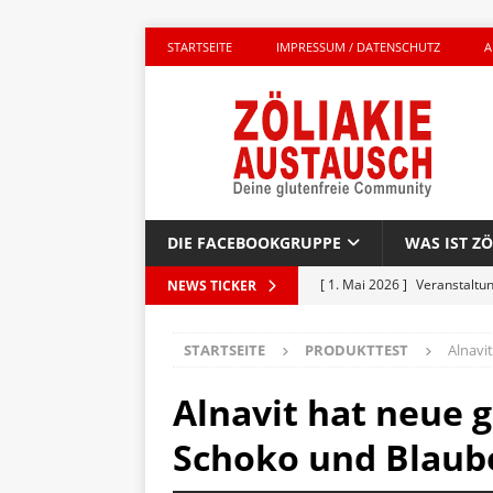
STARTSEITE
IMPRESSUM / DATENSCHUTZ
A
DIE FACEBOOKGRUPPE
WAS IST ZÖ
[ 1. Mai 2026 ]
Veranstaltu
NEWS TICKER
GLUTENFREI UNTERWEGS
STARTSEITE
PRODUKTTEST
Alnavi
[ 27. April 2026 ]
Komplett g
AKTIONEN
Alnavit hat neue g
[ 23. April 2026 ]
Kinderbuc
Schoko und Blaub
PRODUKTTEST