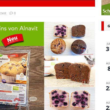
n bei glutenfreien Produkten – Spagat zwischen Sicherheit und
test
0
 glutenfrei – Das Familienbackbuch für Groß und Klein
G
JU
3
AU
AU
2
AU
2