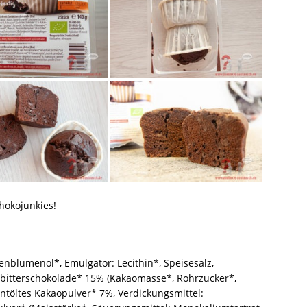
chokojunkies!
enblumenöl*, Emulgator: Lecithin*, Speisesalz,
rtbitterschokolade* 15% (Kakaomasse*, Rohrzucker*,
entöltes Kakaopulver* 7%, Verdickungsmittel: