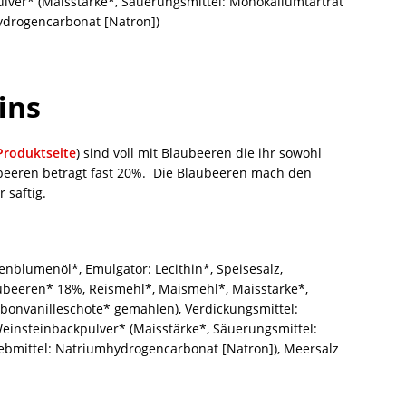
lver* (Maisstärke*, Säuerungsmittel: Monokaliumtartrat
hydrogencarbonat [Natron])
ins
 Produktseite
) sind voll mit Blaubeeren die ihr sowohl
ubeeren beträgt fast 20%. Die Blaubeeren mach den
 saftig.
enblumenöl*, Emulgator: Lecithin*, Speisesalz,
aubeeren* 18%, Reismehl*, Maismehl*, Maisstärke*,
bonvanilleschote* gemahlen), Verdickungsmittel:
einsteinbackpulver* (Maisstärke*, Säuerungsmittel:
iebmittel: Natriumhydrogencarbonat [Natron]), Meersalz