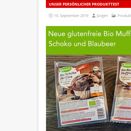
UNSER PERSÖNLICHER PRODUKTTEST
[ 5. April 2026 ]
Verpackunge
Ökologie
ALLGEMEIN
10. September 2019
Jürgen
Produkt
[ 15. Mai 2026 ]
Katha backt
ALLGEMEIN