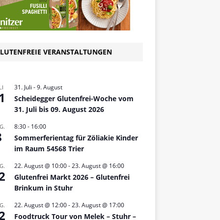
LUTENFREIE VERANSTALTUNGEN
31. Juli
-
9. August
LI
1
Scheidegger Glutenfrei-Woche vom
31. Juli bis 09. August 2026
8:30
-
16:00
G.
8
Sommerferientag für Zöliakie Kinder
im Raum 54568 Trier
22. August @ 10:00
-
23. August @ 16:00
G.
2
Glutenfrei Markt 2026 – Glutenfrei
Brinkum in Stuhr
22. August @ 12:00
-
23. August @ 17:00
G.
2
Foodtruck Tour von Melek – Stuhr –