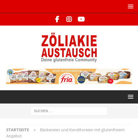
STARTSEITE
Bäckereien und Konditoreien mit glutenfreiem
Angebot