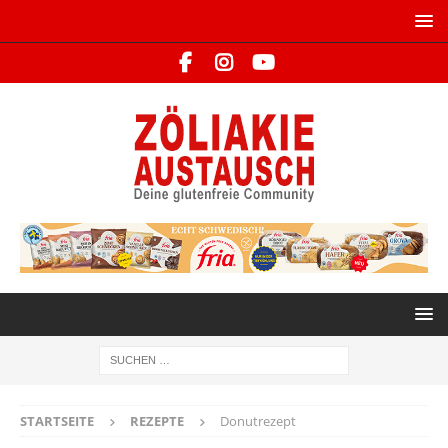
STARTSEITE
REZEPTE
Donutrezept