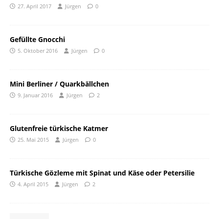
27. April 2017
Jürgen
0
Gefüllte Gnocchi
5. Oktober 2016
Jürgen
0
Mini Berliner / Quarkbällchen
9. Januar 2016
Jürgen
2
Glutenfreie türkische Katmer
25. Mai 2015
Jürgen
0
Türkische Gözleme mit Spinat und Käse oder Petersilie
4. April 2015
Jürgen
2