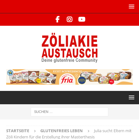
STARTSEITE
GLUTENFREIES LEBEN
Julia sucht Eltern mit
Zöli Kindern für die Erstellung ihrer Masterthesis