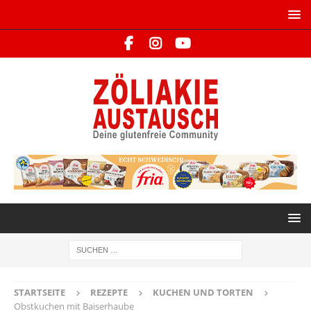
STARTSEITE
REZEPTE
KUCHEN UND TORTEN
Obstkuchen mit Baiserhaube